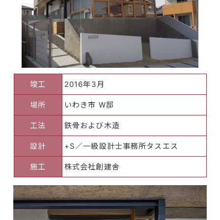
竣工
2016年3月
場所
いわき市 W邸
工法
鉄骨および木造
設計
+S／一級設計士事務所タスエス
施工
株式会社創建舎