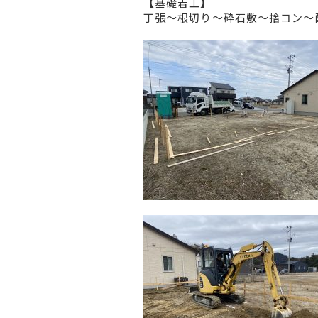
【基礎着工】
丁張～根切り～砕石敷～捨コン～