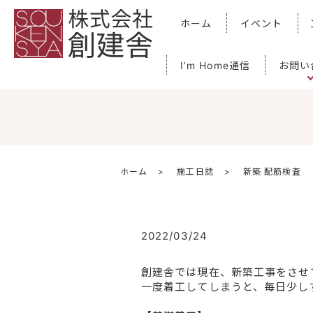
ホーム
イベント
I’m Home通信
お問い
ホーム
施工日誌
新築 配筋検査
2022/03/24
創建舎では現在、新築工事をさせ
一度着工してしまうと、毎日少し