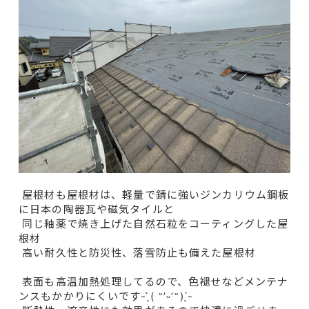
屋根材も屋根材は、軽量で錆に強いジンカリウム鋼板
に日本の陶器瓦や磁気タイルと
同じ釉薬で焼き上げた自然石粒をコーティングした屋
根材
高い耐久性と防災性、落雪防止も備えた屋根材
表面も高温加熱処理してるので、色褪せなどメンテナ
ンスもかかりにくいです- ̗̀( ˶’ᵕ’˶) ̖́-